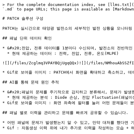
> For the complete documentation index, see [llms.txt](
`.md` to page URLs; this page is available as [Markdown
# PATCH 솔루션 구성

PATCH는 실시간으로 태양광 발전소의 세부적인 발전 상황을 모니터링
## 패널 단위 데이터 확인

* &#x20;전압, 전류 데이터를 1분마다 수신되며, 발전소의 전반적인
  * 현재 제공하는 데이터 : 전력, 전압, 전류, 온도(MLPE)

![](/files/Zcglmq3VPAYBQjUgqQQx)![](/files/NMhouAbSSZfI
* Gif로 보여줄 이미지 : PATCH에서 화면을 확대하고 축소하고, 데
## AI를 통해 문제 원인 추적

* &#x20;패널의 문제를 주기적으로 감지하고 분류해서, 문제가 발생
  * 현재 제공하는 분석 : Diode 손상, 전압 Fluctuation(패널이상), 단선, 강한 음영

* Gif로 보여줄 이미지 : 화면 좌측에 필터를 눌러 어떤 문제들이 
## 패널 별로 이력을 관리하고 문제를 빠르게 공유할 수 있습니다.

* 어떤 패널에 문제가 발생했는지 알 수 있고, 만약 대처를 했다면 
* Gif : 자동생성 이력 위에 내가 추가로 이력을 작성하는 모습 +